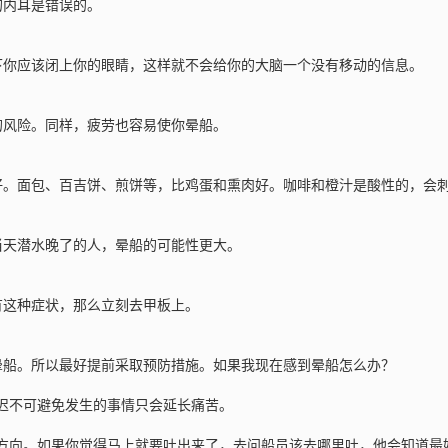
的内耳是错误的。
下你应该闭上你的眼睛，这样就不会给你的大脑一个没有移动的信息。
的风险。同样，疲劳也容易使你晕船。
好。面包、百吉饼、煎饼等，比鸡蛋和熏肉好。咖啡和橙汁是酸性的，会
当天潜水晚了的人，晕船的可能性更大。
有这种症状，那么立刻去甲板上。
晕船。所以最好提前采取预防措施。如果我现在感到晕船怎么办？
推迟不可避免发生的事情只会延长痛苦。
的方向。如果你觉得马上就要吐出来了，去问船员该去哪里吐，他会知道