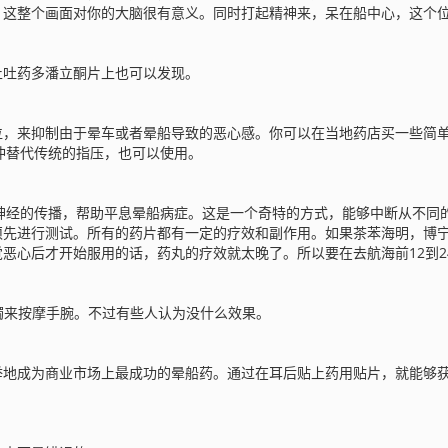
。这整个画面对你的大脑很有意义。同时打起精神来，呆在船中心，这个
止吐药多潘立酮片上也可以发现。
来抑制由于晕车或者晕船导致的恶心感。你可以在当地药店买一些简单的防晕止
电脉冲替代传统的指压，也可以使用。
神经的传播，帮助平息晕船病症。这是一个奇特的方式，能够中断从不同
先进行测试。所有的药片都有一定的疗效和副作用。如果茶苯海明，博宁
恶心后才开始服用的话，药丸的疗效就太晚了。所以要在去航海前12到2
手镯来按摩手腕。不过有些人认为没什么效果。
举地成为商业市场上最成功的晕船药。通过在耳后贴上药用贴片，就能够