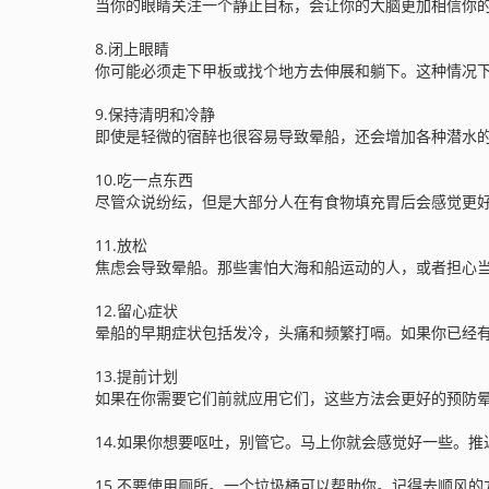
当你的眼睛关注一个静止目标，会让你的大脑更加相信你
8.闭上眼睛
你可能必须走下甲板或找个地方去伸展和躺下。这种情况
9.保持清明和冷静
即使是轻微的宿醉也很容易导致晕船，还会增加各种潜水
10.吃一点东西
尽管众说纷纭，但是大部分人在有食物填充胃后会感觉更
11.放松
焦虑会导致晕船。那些害怕大海和船运动的人，或者担心
12.留心症状
晕船的早期症状包括发冷，头痛和频繁打嗝。如果你已经
13.提前计划
如果在你需要它们前就应用它们，这些方法会更好的预防
14.如果你想要呕吐，别管它。马上你就会感觉好一些。
15.不要使用厕所。一个垃圾桶可以帮助你。记得去顺风