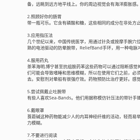
备，远眺到远方地平线上。你的周边视觉会有海洋膨胀感
2.照顾好你的肠胃
带一瓶可乐。它含有磷酸和糖，这些相同的成分在非处方
3.应用指压法
几个世纪以来，中国传统医学，用通过针灸或按摩手腕穴位，
熟的电池驱动的防晕腕带，ReliefBand手环，用一种
4.服用药丸
茶苯海明,博宁甚至抗组胺药苯这些药物可以通过阻断感觉
们可能会导致嗜睡和思维模糊，所以在使用它们之前，必须
去。安慰剂对晕船有很强疗效。药物预防比治疗更好。感觉
5.尝试佩戴止吐腕带
有些人喜欢Sea-Bands。他们用据称模仿针压法的带针
6.戴眼罩
莨菪碱这种药物能减少人的内耳神经纤维的活动，轻而易
力模糊。
7.不要进行阅读