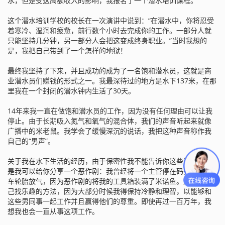
水，但是受这高额收入的影响，我报名了一个潜水培训课程。
这个潜水培训学校的校长在一次演讲中说到：“在潜水中，你将忍受
着寒冷、湿润和疲惫，前行数个小时去完成你的工作。一部分人就
只能坚持几分钟，另一部分人会把这变成终身职业。”当时我想的
是，我把自己带到了一个怎样的地狱！
最终我坚持了下来，并且成功的成为了一名饱和潜水员，这就是商
业潜水员们赚钱的形式之一。我最深待过的地方是水下137米，在那
里我在一个封闭的潜水钟内生活了30天。
14年来我一直在做饱和潜水员的工作，因为没有任何理由可以让我
停止。由于长期吸入氮气和氧气的混合体，我们的声音听起来就像
广播中的米老鼠。我学会了缓慢深沉的说话，我把这种声音称作我
自己的“男声”。
关于我在水下生活的经历，由于保密性我不能告诉你这些记录。但
是我可以给你分享一个恶作剧：我曾经将一个主管停在码头上的汽
车轮胎放气，因为恶作剧的将我的工具箱装满了米诺鱼。这是给自
己找乐趣的方法，因为大部分时候我得保持冷静和理智，以能够和
这些男同事一起工作并且赢得他们的尊重。即使再过一百万年，我
想我也会一直从事这项工作。