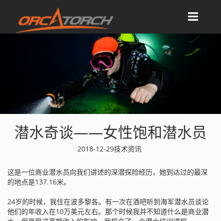
潜水奇谈——女性饱和潜水员
2018-12-29
技术资讯
这是一位商业潜水员向我们讲述的深潜探险经历，她到达过的最深
的地点是137.16米。
24岁的时候，我住在波多黎各。有一次在酒吧听到海军潜水员谈论
他们的年收入在10万美元左右。那个时候我并不知道什么是商业潜