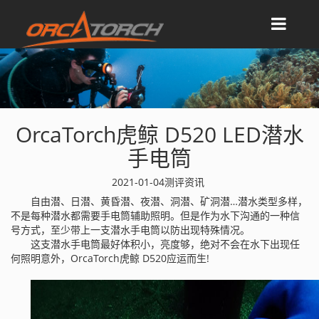
OrcaTorch虎鲸 D520 LED潜水
手电筒
2021-01-04
测评资讯
自由潜、日潜、黄昏潜、夜潜、洞潜、矿洞潜…潜水类型多样，
不是每种潜水都需要手电筒辅助照明。但是作为水下沟通的一种信
号方式，至少带上一支潜水手电筒以防出现特殊情况。
这支潜水手电筒最好体积小，亮度够，绝对不会在水下出现任
何照明意外，OrcaTorch虎鲸 D520应运而生!