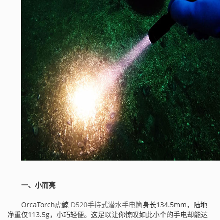
一、小而亮
OrcaTorch虎鲸
D520手持式潜水手电筒
身长134.5mm，陆地
净重仅113.5g，小巧轻便。这足以让你惊叹如此小个的手电却能达