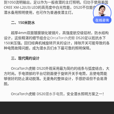
到1050流明输出，足以作为一般夜潜的主灯照明。归功于使用美国
CREE XM-L2(U3) LED的高亮度中白光性能，D520不仅能作为技术
潜水备用照明使用，也可作为普通夜潜主灯。
二、150米防水
超厚4mm双面镀膜钢化玻镜片，高强度航空级铝材，防水结构
设计，这些精湛的细节组合让
OrcaTorch虎鲸
D520足以抵抗水下
150米压强。回归经典机械旋转开关的设计，排除开关可能导致的各
种电筒故障问题，成为潜水员们水下最可靠的照明保障。
三、现代简约设计
OrcaTorch虎鲸 D520外观采用最为简约的线条与弧度结合，大
方时尚。手电颈部的平台切割面便于旋转开关手电筒，且使电筒能
够很好的防止滚动脱落。无菱角的整体设计，手感舒适但不会易滑
脱。
OrcaTorch虎鲸 D520
潜水手电筒
，安全潜水照明方案之一！