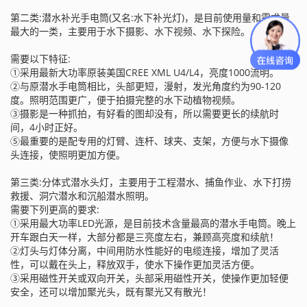
第二类:潜水补光手电筒(又名:水下补光灯)，是目前使用量和需求量
最大的一类，主要用于水下摄影、水下视频、水下探险。
需要以下特征:
①采用最新大功率原装美国CREE XML U4/L4，亮度1000流明。
②与原潜水手电筒相比，头部更短，漫射，发光角度约为90-120
度。照明范围更广，便于拍摄完整的水下动植物视频。
③摄影是一种抓拍，有好看的图却没有，所以需要更长的续航时
间，4小时正好。
⑤最重要的是配专用的灯臂、连杆、球夹、支架，方便与水下摄像
头连接，使照明更加方便。
第三类:分体式潜水头灯，主要用于工程潜水、捕鱼作业、水下打捞
救援、洞穴潜水和沉船潜水照明。
需要下列更高的要求:
①采用最大功率LED光源，是目前技术含量最高的潜水手电筒。晚上
开车跟白天一样，大部分都是三亮度左右，兼顾高亮度和续航！
②灯头与灯体分离，中间用防水性能好的电缆连接，增加了灵活
性，可以戴在头上，释放双手，使水下操作更加灵活方便。
③采用磁性开关或双向开关，头部采用磁性开关，使操作更加轻便
安全，还可以增加聚光头，既有聚光又有散光！