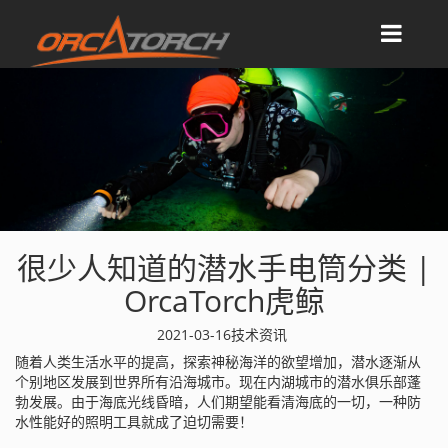
很少人知道的潜水手电筒分类 |
OrcaTorch虎鲸
2021-03-16
技术资讯
随着人类生活水平的提高，探索神秘海洋的欲望增加，潜水逐渐从
个别地区发展到世界所有沿海城市。现在内湖城市的潜水俱乐部蓬
勃发展。由于海底光线昏暗，人们期望能看清海底的一切，一种防
水性能好的照明工具就成了迫切需要！