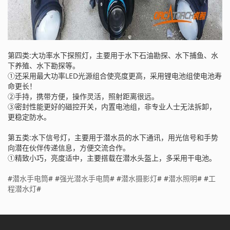
第四类:大功率水下探照灯，主要用于水下石油勘探、水下捕鱼、水
下养殖、水下勘探等。
①还采用最大功率LED光源组合使亮度更高，采用锂电池组使电池寿
命更长！
②手持，携带方便，操作灵活，照射距离很远。
③密封性能更好的磁控开关，内置电池组，非专业人士无法拆卸，
更稳定防水。
第五类:水下信号灯，主要用于潜水员的水下通讯，用光信号和手势
向潜在伙伴传递信息，方便交流合作。
①精致小巧，亮度适中，主要搭载在潜水头盔上，多采用干电池。
#
潜水手电筒
# #
强光潜水手电筒
# #
潜水摄影灯
# #
潜水照明
# #
工
程潜水灯
#