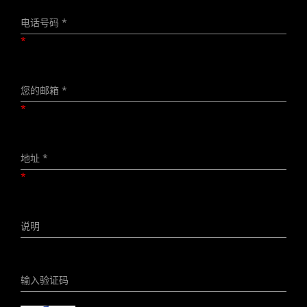
*
*
*