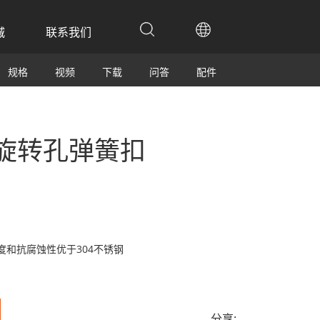
城
联系我们
规格
视频
下载
问答
配件
钢旋转孔弹簧扣
强度和抗腐蚀性优于304不锈钢
分享: