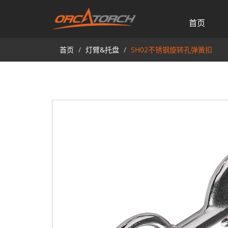
首页
首页
灯臂&托盘
SH02不锈钢旋转孔弹簧扣