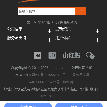
第一时间获得拓飞电子的最新动态
公司信息
最新资讯
服务与支持
用户体验
CopyRight © 2014-2026
orcatorch.cn
版权所有 虎鲸
OrcaTorch
粤ICP备2020087322号
粤公网安备
44030002009483号
sitemap
地址：深圳宝安福海塘尾社区凤塘大道华丰科技园6号4楼 电话：
182 1944 9088
潜水灯
潜水手电筒
LED潜水手电筒
强光潜水手电筒
潜水摄影灯