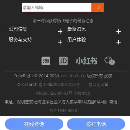
第一时间获得拓飞电子的最新动态
公司信息
最新资讯
服务与支持
用户体验
CopyRight © 2014-2026
orcatorch.cn
版权所有 虎鲸
OrcaTorch
粤ICP备2020087322号
粤公网安备
44030002009483号
sitemap
地址：深圳宝安福海塘尾社区凤塘大道华丰科技园6号4楼 电话：
182 1944 9088
潜水灯
潜水手电筒
LED潜水手电筒
强光潜水手电筒
潜水摄影灯
在线咨询
拨打电话
水下工程照明
虎鲸OrcaTorch
手电大家谈