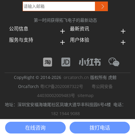
第一时间获得拓飞电子的最新动态
公司信息
最新资讯
服务与支持
用户体验
CopyRight © 2014-2026
orcatorch.cn
版权所有 虎鲸
OrcaTorch
粤ICP备2020087322号
粤公网安备
44030002009483号
sitemap
地址：深圳宝安福海塘尾社区凤塘大道华丰科技园6号4楼 电话：
182 1944 9088
潜水灯
潜水手电筒
LED潜水手电筒
强光潜水手电筒
潜水摄影灯
在线咨询
拨打电话
水下工程照明
虎鲸OrcaTorch
手电大家谈