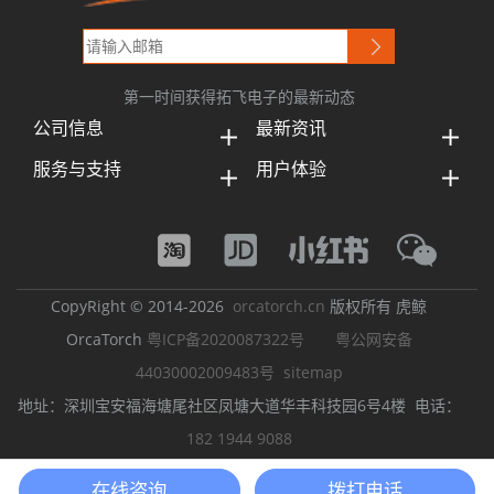
第一时间获得拓飞电子的最新动态
公司信息
最新资讯
服务与支持
用户体验
CopyRight © 2014-2026
orcatorch.cn
版权所有 虎鲸
OrcaTorch
粤ICP备2020087322号
粤公网安备
44030002009483号
sitemap
地址：深圳宝安福海塘尾社区凤塘大道华丰科技园6号4楼 电话：
182 1944 9088
潜水灯
潜水手电筒
LED潜水手电筒
强光潜水手电筒
潜水摄影灯
在线咨询
拨打电话